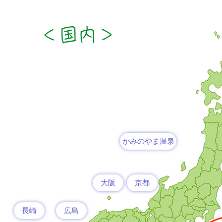
＜​国内＞
かみのやま温泉
大阪
京都
長崎
広島