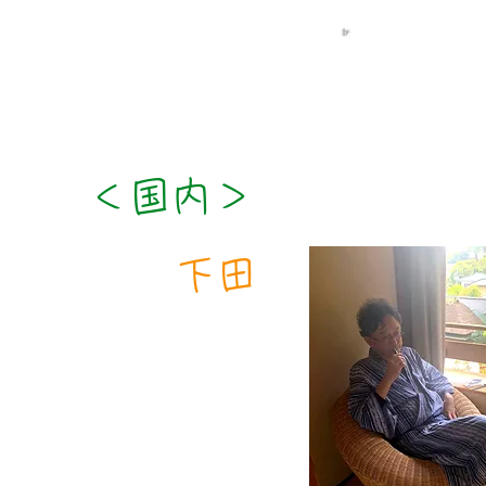
＜​国内＞
​下田