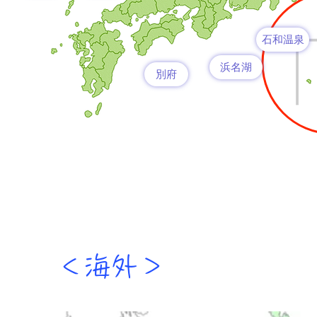
石和温泉
浜名湖
別府
＜​海外＞